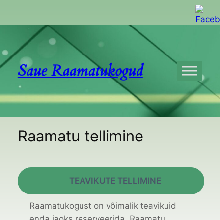
Liigu
sisu
juurde
Saue Raamatukogud
Raamatu tellimine
TEAVIKUTE TELLIMINE
Raamatukogust on võimalik teavikuid
enda jaoks reserveerida. Raamatu