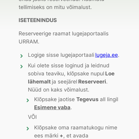
tellimiseks on mitu võimalust.
ISETEENINDUS
Reserveerige raamat lugejaportaalis
URRAM.
Logige sisse lugejaportaali
lugeja.ee
.
Kui olete sisse loginud ja leidnud
sobiva teaviku, klõpsake nupul
Loe
lähemalt
ja seejärel
Reserveeri
.
Nüüd on kaks võimalust.
Klõpsake jaotise
Tegevus
all lingil
Esimene vaba
.
VÕI
Klõpsake oma raamatukogu nime
ees märki
+
, et avada